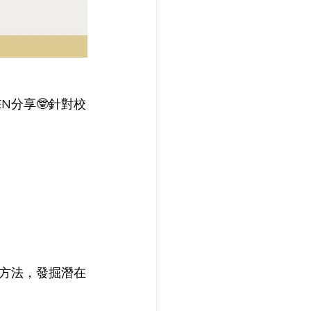
N分享🤓針對校
助方法，發掘潛在