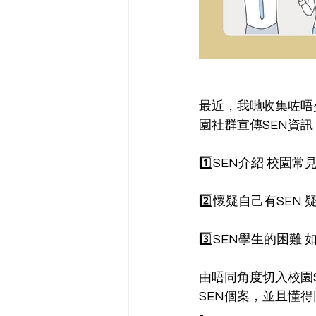
最近，我哋收集咗唔
園社群宣傳SEN資訊
1️⃣SEN介紹 校園常見
2️⃣懷疑自己有SEN
3️⃣SEN學生的困難
由唔同角度切入校園
SEN個案，並且懂得
-