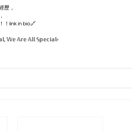
嘅經歷，
，
nk in bio🔗
, 𝕎𝕖 𝔸𝕣𝕖 𝔸𝕝𝕝 𝕊𝕡𝕖𝕔𝕚𝕒𝕝▫️