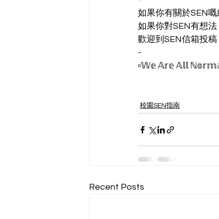
如果你有關於SEN
如果你對SEN有想法
歡迎到SEN信箱投稿！！li
-
▫️𝕎𝕖 𝔸𝕣𝕖 𝔸𝕝𝕝 ℕ𝕠𝕣𝕞𝕒
校園SEN指南
Recent Posts