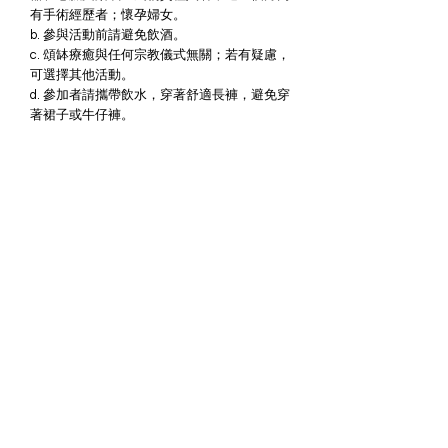
有手術經歷者；懷孕婦女。
b. 參與活動前請避免飲酒。
c. 頌缽療癒與任何宗教儀式無關；若有疑慮，
可選擇其他活動。
d. 參加者請攜帶飲水，穿著舒適長褲，避免穿
著裙子或牛仔褲。