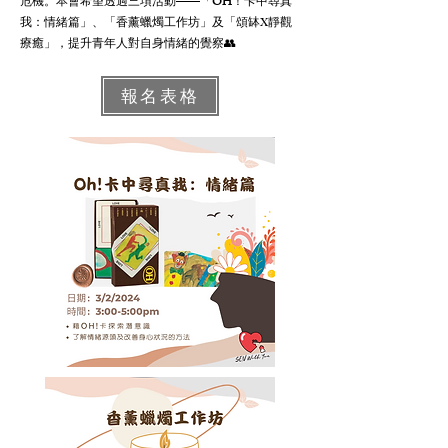
危機。本會希望透過三項活動——「OH！卡中尋真
我：情緒篇」、「香薰蠟燭工作坊」及「頌缽X靜觀
療癒」，提升青年人對自身情緒的覺察👥
報名表格