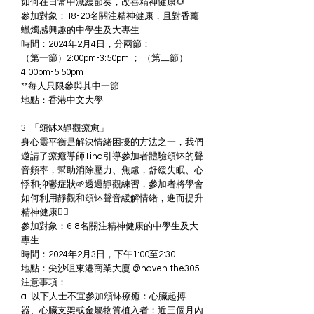
如何在日常中減緩節奏，改善精神健康🌻
參加對象：18-20名關注精神健康，且對香薰
蠟燭感興趣的中學生及大專生
時間：2024年2月4日，分兩節：
（第一節）2:00pm-3:50pm ； （第二節）
4:00pm-5:50pm
**每人只限參與其中一節
地點：香港中文大學
3. 「頌缽X靜觀療愈」
身心靈平衡是解決情緒困擾的方法之一，我們
邀請了療癒導師Tina引導參加者體驗頌缽的聲
音頻率，幫助消除壓力、焦慮，舒緩失眠、心
悸和抑鬱症狀🌱透過靜觀練習，參加者將學會
如何利用靜觀和頌缽聲音緩解情緒，進而提升
精神健康🧘‍♀️
參加對象：6-8名關注精神健康的中學生及大
專生
時間：2024年2月3日，下午1:00至2:30
地點：尖沙咀東港商業大廈 @haven.the305
注意事項：
a. 以下人士不宜參加頌缽療癒：心臟起搏
器、心臟支架或金屬物質植入者；近三個月內