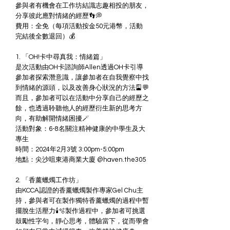
參與者有機會在工作坊結識志趣相投的朋友，
分享彼此應對情緒的經歷👣💭
費用：全免（每項活動按金50元港幣，活動
完結後全數退回）💰
1. 「OH!卡中尋真我：情緒篇」
是次活動由OH卡諮詢師Allen透過OH卡引導
參加者探索潛意識，讓參加者在自我覺察中找
到情緒的源頭，以及改善身心狀況的方法🎴💬
而且，參加者可以在活動中分享自己的經歷之
餘，也透過聆聽他人的經歷衍生新的思考方
向，有助解開情緒困擾🪄
活動對象：6-8名關注精神健康的中學生及大
專生
時間：2024年2月3號 3:00pm-5:00pm
地點：尖沙咀東港商業大廈 @haven.the305
2. 「香薰蠟燭工作坊」
由KCCA認證的香薰蠟燭製作專家Gel Chu主
持，參與者可在製作獨特香薰蠟燭的過程中暫
擺脫生活壓力🕯️🫧製作過程中，參加者可挑選
鼓勵性字句，靜心思考，體驗當下，從而學會